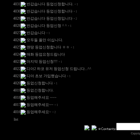
4031
반갑습니다 등업신청합니다.
+
1
4030
반갑습니다 등업신청합니다
+
1
4029
반갑습니다 등업신청입니다
+
2
4028
반갑습니다 등업신청 ^ ^
+
1
4027
반갑습니다
+
1
4026
모두들 올만 이십니다.
4025
맨땅 등업신청합니다 ㅎㅎ
+
1
4024
매화 등업요청드립니다
4023
마지막 등업신청!!!
+
1
4022
디아2 하코 유저 등업신청 드립니다...^^
4021
디아 초보 가입했습니다
+
1
4020
등없신청합니다
+
1
4019
등없긴청합니다.
4018
등업해주셔요 ~~~
4017
등업해주세요~~
+
1
4016
등업해주세요~
+
2
list
Copyri