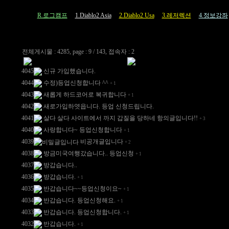
R.로그캠프
1.Diablo2 Asia
2.Diablo2 Usa
3.레저렉션
4.정보강좌
전체게시물 : 4285, page : 9 / 143, 접속자 : 2
4045
신규 가입했습니다.
4044
수정)등업신청합니다 ^^
+
1
4043
새롭게 하드코어로 복귀합니다
+
1
4042
새로가입하엿읍니다. 등업 신청드립니다.
4041
살다 살다 사이트에서 까지 갑질을 당하네 항의글입니다!!
+
3
4040
사랑합니다~ 등업신청합니다
+
1
4039
비공개글입니다
+
2
4038
방금미국여행갔습니다.. 등업신청
+
1
4037
방갑습니다..
4036
방갑습니다.
+
1
4035
반갑습니다~~등업신청이요~
+
1
4034
반갑습니다. 등업신청해요.
+
1
4033
반갑습니다. 등업신청합니다.
+
1
4032
반갑습니다.
+
1