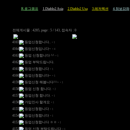
R.로그캠프
1.Diablo2 Asia
2.Diablo2 Usa
3.레저렉션
4.정보강좌
전체게시물 : 4285, page : 5 / 143, 접속자 : 0
4165
등업신청합니다..
+
1
4164
등업신청입니다~
+
4
4163
등업 신청합니다 ^^
+
1
4162
등업 부탁드립니다.
4161
등업신청합니다
+
1
4160
등업신청합니다~
+
1
4159
등업신청 해봅니다^^~
+
1
4158
등업 신청 합니다.
+
2
4157
등업신청 합니다.
+
1
4156
가입인사 할게요
+
1
4155
등업신청합니다
+
1
4154
등업신청합니다
+
1
4153
등업신청합니다 ㅎㅎ
+
1
4152
등업 신청 부탁드립니다
+
1