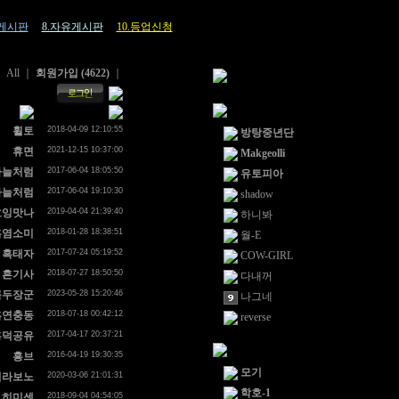
론게시판
8.자유게시판
10.등업신청
All
｜
회원가입 (4622)
｜
휠토
2018-04-09 12:10:55
방탕중년단
휴면
2021-12-15 10:37:00
Makgeolli
하늘처럼
2017-06-04 18:05:50
유토피아
하늘처럼
2017-06-04 19:10:30
shadow
흐잉맛나
2019-04-04 21:39:40
하니봐
흑염소미
2018-01-28 18:38:51
월-E
흑태자
2017-07-24 05:19:52
COW-GIRL
흔기사
2018-07-27 18:50:50
다내꺼
꼭두장군
2023-05-28 15:20:46
나그네
흡연충동
2018-07-18 00:42:12
reverse
흥덕공유
2017-04-17 20:37:21
흥브
2016-04-19 19:30:35
모기
히라보노
2020-03-06 21:01:31
학호-1
히미센
2018-09-04 04:54:05