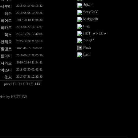
혀니~
사시부리
2018-04-14 01:15:42
SexyGuY
히수
2018-05-05 19:29:24
Makgeolli
히어로
2017-08-18 11:56:30
타잔
히히카드
2016-06-27 14:14:57
HBT_★NED★
힉스
2017-12-24 17:49:06
*쿠쿠*
는안해요
2025-12-29 21:58:18
Nude
힐앤토
2021-11-15 18:00:51
flash
힘든아이
2018-08-17 22:05:36
면나와요
2019-02-14 11:24:41
합마스터
2018-03-20 01:43:41
佳人
2017-07-31 12:25:49
prev
[1]
..
[141]
[142]
143
 skin by
NEOTUNE