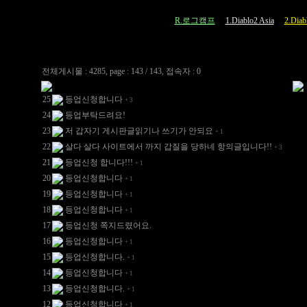
R.로그캠프
1.Diablo2 Asia
2.Diab
전체게시물 : 4285, page : 143 / 143, 접속자 : 0
25
등업신청합니다
+
3
24
등업부탁드려요!
23
저 갑자기 게시판글읽기나 쓰기가 안되요
+
1
22
살다 살다 사이트에서 까지 갑질을 당하네 항의글입니다!!
+
3
21
등업신청 합니다!!!
+
1
20
등업신청합니다
+
1
19
등업신청합니다
+
1
18
등업신청합니다
+
1
17
등업신청 쪽지드렸어요.
16
등업신청합니다
+
1
15
등업신청합니다.
+
1
14
등업신청합니다
+
1
13
등업신청합니다.
+
1
12
등업신청합니다
+
1