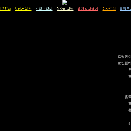
lo2 Usa
3.레저렉션
4.정보강좌
5.오리지널
6.관리자에게
7.자료실
8.클
흐릿한
흐릿한
흙